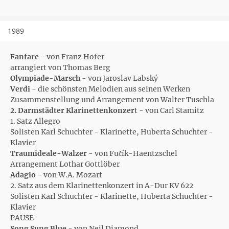
1989
Fanfare
- von Franz Hofer
arrangiert von Thomas Berg
Olympiade-Marsch
- von Jaroslav Labský
Verdi
- die schönsten Melodien aus seinen Werken
Zusammenstellung und Arrangement von Walter Tuschla
2. Darmstädter Klarinettenkonzer
t - von Carl Stamitz
1. Satz Allegro
Solisten Karl Schuchter - Klarinette, Huberta Schuchter -
Klavier
Traumideale-Walzer
- von Fučík-Haentzschel
Arrangement Lothar Gottlöber
Adagio
- von W.A. Mozart
2. Satz aus dem Klarinettenkonzert in A-Dur KV 622
Solisten Karl Schuchter - Klarinette, Huberta Schuchter -
Klavier
PAUSE
Song Sung Blue
- von Neil Diamond