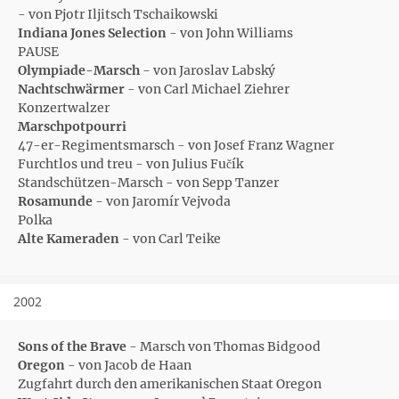
- von Pjotr Iljitsch Tschaikowski
Indiana Jones Selection
- von John Williams
PAUSE
Olympiade-Marsch
- von Jaroslav Labský
Nachtschwärmer
- von Carl Michael Ziehrer
Konzertwalzer
Marschpotpourri
47-er-Regimentsmarsch - von Josef Franz Wagner
Furchtlos und treu - von Julius Fučík
Standschützen-Marsch - von Sepp Tanzer
Rosamunde
- von Jaromír Vejvoda
Polka
Alte Kameraden
- von Carl Teike
2002
Sons of the Brave
- Marsch von Thomas Bidgood
Oregon
- von Jacob de Haan
Zugfahrt durch den amerikanischen Staat Oregon