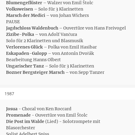
Blumengeflüster
– Walzer von Emil Štolc
Volksweisen
– Solo für 3 Klarinetten
Marsch der Medici
– von Johan Wichers
PAUSE
Jagdschloss Waldenbuch
– Ouvertüre von Hans Freivogel
Zizibe-Polka
– von Adolf Vančura
Solo für 2 Klarinetten und Blasmusik
Verlorenes Glück
– Polka von Emil Hasibar
Eskapaden-Galopp
– von Antonín Dvořák
Bearbeitung Hanns Olbert
Ungarischer Tanz
– Solo für 3 Klarinetten
Bozner Bergsteiger Marsch
– von Sepp Tanzer
1987
Josua
- Choral von Ken Roccard
Promenade
- Ouvertüre von Emil Štolc
Die Post im Walde
(Lied) - Solotrompete mit
Blasorchester
Solist Adelbert Spiss