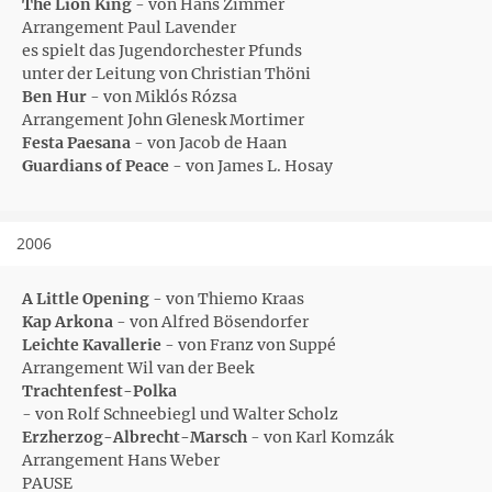
The Lion King
- von Hans Zimmer
Arrangement Paul Lavender
es spielt das Jugendorchester Pfunds
unter der Leitung von Christian Thöni
Ben Hur
- von Miklós Rózsa
Arrangement John Glenesk Mortimer
Festa Paesana
- von Jacob de Haan
Guardians of Peace
- von James L. Hosay
2006
A Little Opening
- von Thiemo Kraas
Kap Arkona
- von Alfred Bösendorfer
Leichte Kavallerie
- von Franz von Suppé
Arrangement Wil van der Beek
Trachtenfest-Polka
- von Rolf Schneebiegl und Walter Scholz
Erzherzog-Albrecht-Marsch
- von Karl Komzák
Arrangement Hans Weber
PAUSE