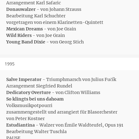
Arrangement Karl Safaric
Donauwalzer
- von Johann Strauss
Bearbeitung Karl Schuchter
vorgetragen von einem Klarinetten-Quintett
Mexican Dreams
- von Joe Grain
Wild Riders
- von Joe Grain
Young Band Dixie
- von Georg Stich
1995
Salve Imperator
- Triumphmarsch von Julius Fučík
Arrangement Siegfried Rundel
Dedicatory Overture
- von Clifton Williams
So klingts bei uns dahoam
Volksmusikpotpourri
zusammengestellt und arrangiert für Blasorchester
von Peter Kostner
Estudiantina
- Walzer von Émile Waldteufel, Opus 191
Bearbeitung Walter Tuschla
PAUSE