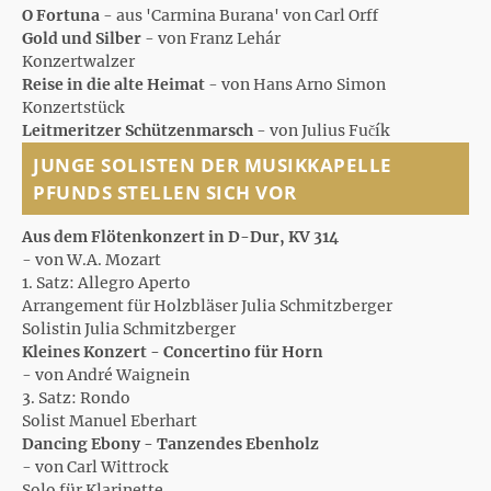
O Fortuna
- aus 'Carmina Burana' von Carl Orff
Gold und Silber
- von Franz Lehár
Konzertwalzer
Reise in die alte Heimat
- von Hans Arno Simon
Konzertstück
Leitmeritzer Schützenmarsch
- von Julius Fučík
JUNGE SOLISTEN DER MUSIKKAPELLE
PFUNDS STELLEN SICH VOR
Aus dem Flötenkonzert in D-Dur, KV 314
- von W.A. Mozart
1. Satz: Allegro Aperto
Arrangement für Holzbläser Julia Schmitzberger
Solistin Julia Schmitzberger
Kleines Konzert - Concertino für Horn
- von André Waignein
3. Satz: Rondo
Solist Manuel Eberhart
Dancing Ebony - Tanzendes Ebenholz
- von Carl Wittrock
Solo für Klarinette