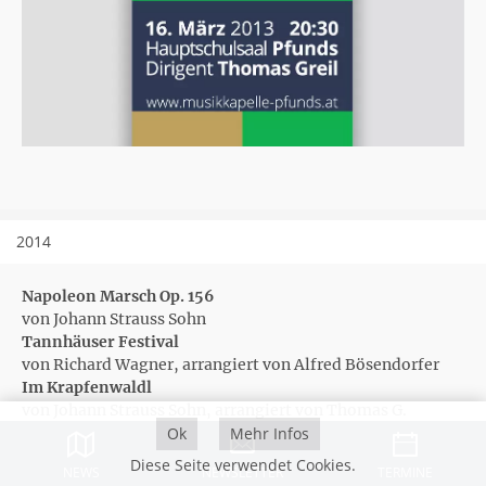
2014
Napoleon Marsch Op. 156
von Johann Strauss Sohn
Tannhäuser Festival
von Richard Wagner, arrangiert von Alfred Bösendorfer
Im Krapfenwaldl
von Johann Strauss Sohn, arrangiert von Thomas G.
Greiner
Ok
Mehr Infos
Säbeltanz
Diese Seite verwendet Cookies.
NEWS
NEWSLETTER
TERMINE
von Aram Chatschaturjan, arrangiert von Marco Tamanini